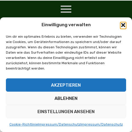
Einwilligung verwalten
Um dir ein optimales Erlebnis zu bieten, verwenden wir Technologien
Schießsport
wie Cookies, um Geräteinformationen zu speichern und/oder darauf
zuzugreifen. Wenn du diesen Technologien zustimmst, können wir
Daten wie das Surfverhalten oder eindeutige IDs auf dieser Website
verarbeiten. Wenn du deine Einwillligung nicht erteilst oder
Copyright
Follow us
Impressum
zurückziehst, können bestimmte Merkmale und Funktionen
info@kks-
2024 -
on
-
beeinträchtigt werden.
bavendorf.de
KKS
Instagram
Datenchutz
Bavendorf
AKZEPTIEREN
ABLEHNEN
EINSTELLUNGEN ANSEHEN
Cookie-Richtlinie
Impressum/Datenschutz
Impressum/Datenschutz