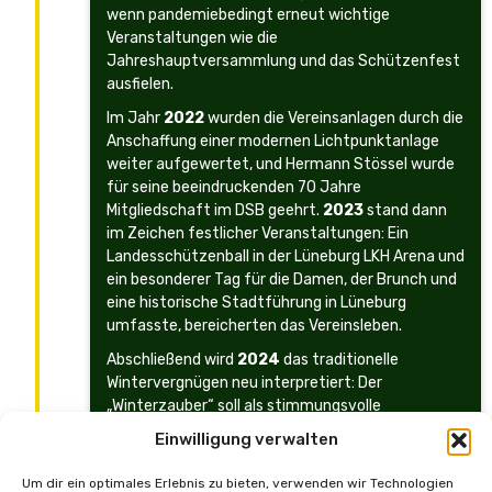
wenn pandemiebedingt erneut wichtige
Veranstaltungen wie die
Jahreshauptversammlung und das Schützenfest
ausfielen.
Im Jahr
2022
wurden die Vereinsanlagen durch die
Anschaffung einer modernen Lichtpunktanlage
weiter aufgewertet, und Hermann Stössel wurde
für seine beeindruckenden 70 Jahre
Mitgliedschaft im DSB geehrt.
2023
stand dann
im Zeichen festlicher Veranstaltungen: Ein
Landesschützenball in der Lüneburg LKH Arena und
ein besonderer Tag für die Damen, der Brunch und
eine historische Stadtführung in Lüneburg
umfasste, bereicherten das Vereinsleben.
Abschließend wird
2024
das traditionelle
Wintervergnügen neu interpretiert: Der
„Winterzauber“ soll als stimmungsvolle
Außenveranstaltung, die an einen
Einwilligung verwalten
Weihnachtsmarkt erinnert, den Blick in die
Zukunft des Vereins symbolisieren.
Um dir ein optimales Erlebnis zu bieten, verwenden wir Technologien