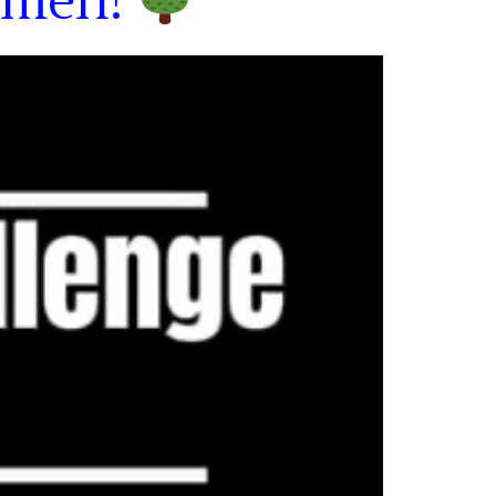
mmen!